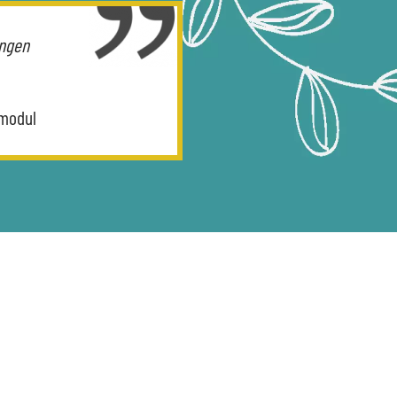
ungen
smodul