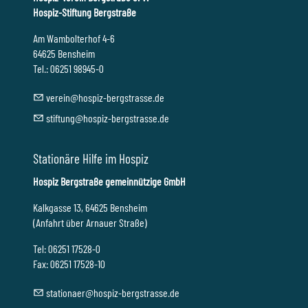
Hospiz-Stiftung Bergstraße
Am Wambolterhof 4-6
64625 Bensheim
Tel.: 06251 98945-0
v
r
n
h
sp
z-b
rgstr
ss
d
st
ft
ng
h
sp
z-b
rgstr
ss
d
Stationäre Hilfe im Hospiz
Hospiz Bergstraße gemeinnützige GmbH
Kalkgasse 13, 64625 Bensheim
(Anfahrt über Arnauer Straße)
Tel: 06251 17528-0
Fax: 06251 17528-10
st
t
n
r
h
sp
z-b
rgstr
ss
d